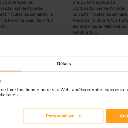
du 03/09/2026 au
ans du 01/09/2026 au
6/2027 sur les horaires
30/06/2027 sur les horaires
ants : Toutes les semaines, le
suivants : Toutes les semaines
i, le Mardi, le Jeudi de 17:00
Mardi de 16:30 à 18:30 Tout
:00 .
les semaines, le Mercredi de
09:00 à 18...
Urgent
Détails
rde d'enfants à Vanves
!
/F)
de faire fonctionner notre site Web, améliorer votre expérience 
ves
licitaires.
 enfants
7h/semaine
u01/09/2026au02/07/2027
Personnaliser
Auto
erche Baby Sitter H/F pour la
e de 2 enfants de 1 et 5 ans