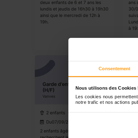
deux enfants de 6 et 7 ans les
ans 
lundis et jeudis de 16h30 à 19h30
30/0
ainsi que le mercredi de 12h à
suiv
19h.
Lund
à 19
Urgent
Consentement
Garde d'enfants à Vanves
Ga
Nous utilisons des Cookies 
(H/F)
(H
Vanves
Les cookies nous permettent 
Van
notre trafic et nos actions pub
2 enfants
7h/semaine
2
Du07/09/2026au30/06/2027
D
2 enfants âgés de 4 ans et 7 ans
Rech
recherchent leur nounou pour les
gard