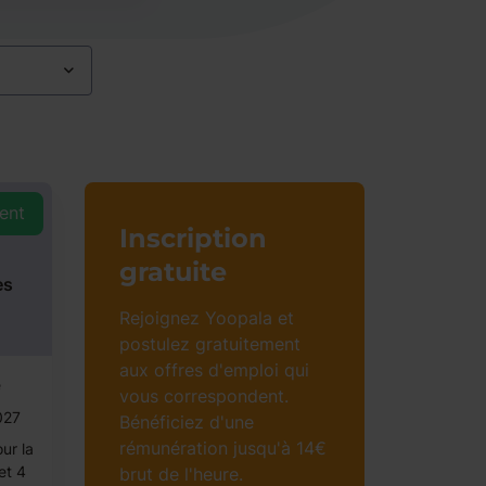
ent
Inscription
gratuite​
es
Rejoignez Yoopala et
postulez gratuitement
aux offres d'emploi qui
e
vous correspondent.
027
Bénéficiez d'une
rémunération jusqu'à 14€
ur la
et 4
brut de l'heure.​