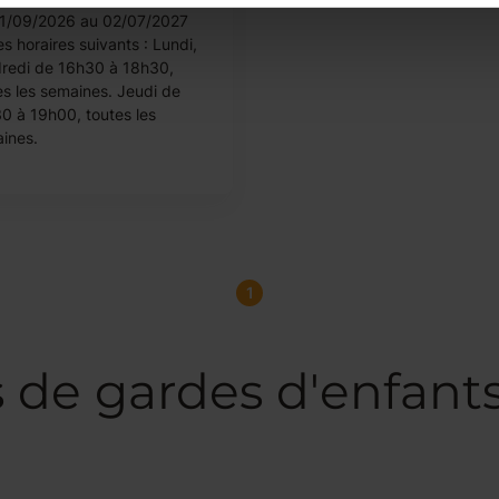
1/09/2026 au 02/07/2027
es horaires suivants : Lundi,
redi de 16h30 à 18h30,
es les semaines. Jeudi de
0 à 19h00, toutes les
ines.
1
s de gardes d'enfant