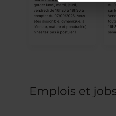
garder lundi, mardi, jeudi,
du 0
vendredi de 16h20 à 18h30 à
sur l
compter du 07/09/2026. Vous
Vend
êtes disponible, dynamique, à
tout
l'écoute, mature et ponctuel(le),
16h3
n'hésitez pas à postuler !
sema
Emplois et job