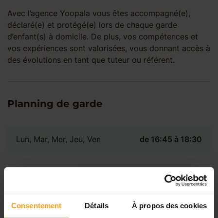
Avec l’agence Yoopala vous êtes accompagné(e),
déclaré(e) et protégé(e) lors de chaque garde
d’enfant(s) à domicile. De plus, vos compétences et
vos expériences sont valorisées, vous donnant accès à
des évolutions en tant que tuteur ou référent.
Planning de garde
Lun, Mar, Mer, Jeu, Ven
de 16:45 à 18:30
Localisation du poste
Consentement
Détails
À propos des cookies
Paris 17 (75017).