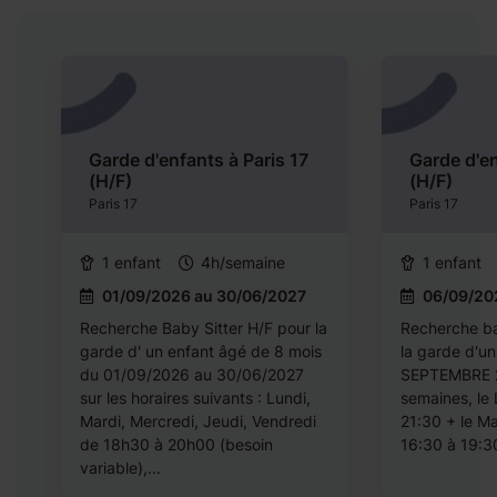
Garde d'enfants à Paris 17
Garde d'en
(H/F)
(H/F)
Paris 17
Paris 17
1 enfant
4h/semaine
1 enfant
01/09/2026 au 30/06/2027
06/09/20
a
Recherche Baby Sitter H/F pour la
Recherche bab
2
garde d' un enfant âgé de 8 mois
la garde d'u
du 01/09/2026 au 30/06/2027
SEPTEMBRE 2
sur les horaires suivants : Lundi,
semaines, le
Mardi, Mercredi, Jeudi, Vendredi
21:30 + le Ma
de 18h30 à 20h00 (besoin
16:30 à 19:3
variable),...