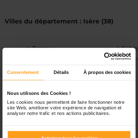
Villes du département : Isère (38)
Barraux
Sablo
Jarrie
Saint
Consentement
Détails
À propos des cookies
Nous utilisons des Cookies !
Les cookies nous permettent de faire fonctionner notre
Créée en 2009, Yoopala est une société Française de
site Web, améliorer votre expérience de navigation et
analyser notre trafic et nos actions publicitaires.
services à la personne agréée par l'État et spécialisée
dans la garde d’enfant(s) à domicile.
Yoopala fait partie des acteurs majeurs de son
domaine d’activité.