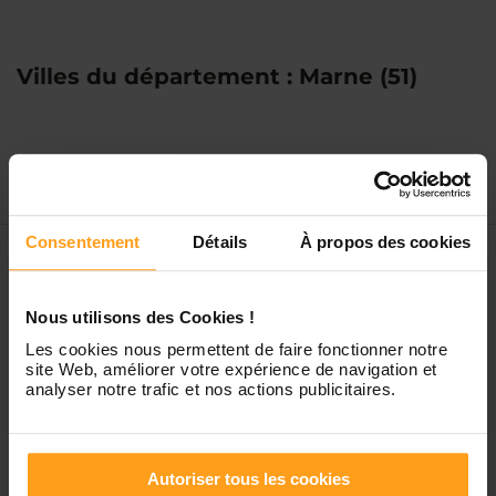
Villes du département : Marne (51)
Montbré
Consentement
Détails
À propos des cookies
Nous utilisons des Cookies !
Les cookies nous permettent de faire fonctionner notre
Créée en 2009, Yoopala est une société Française de
site Web, améliorer votre expérience de navigation et
services à la personne agréée par l'État et spécialisée
analyser notre trafic et nos actions publicitaires.
dans la garde d’enfant(s) à domicile.
Yoopala fait partie des acteurs majeurs de son
domaine d’activité.
Autoriser tous les cookies