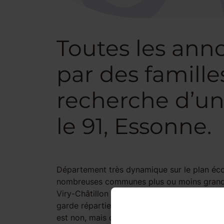
Toutes les ann
par des famille
recherche d’un
le 91, Essonne.
Département très dynamique sur le plan écon
nombreuses communes plus ou moins grandes 
Viry-Châtillon ou encore Yerres. Les emplois
garde réparties sur l’ensemble du départeme
est non, mais certaines nuances doivent être