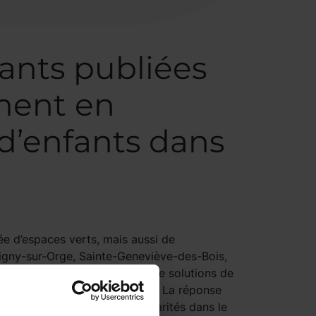
ants publiées
ement en
d’enfants dans
ée d’espaces verts, mais aussi de
vigny-sur-Orge, Sainte-Geneviève-des-Bois,
mpléter un panel assez large de solutions de
arde d’enfants dans le 91 ? ». La réponse
 effet, il y a de fortes disparités dans le