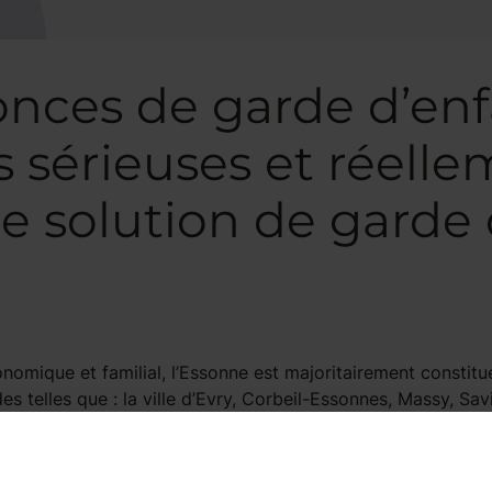
onces de garde d’enf
s sérieuses et réell
e solution de garde 
omique et familial, l’Essonne est majoritairement constitu
telles que : la ville d’Evry, Corbeil-Essonnes, Massy, Sa
 de garde d’enfants sont très fréquents car ils viennent co
nt. A la question « est-ce compliqué de trouver un job de g
 observées afin de ne pas être déçu des offres proposées. En