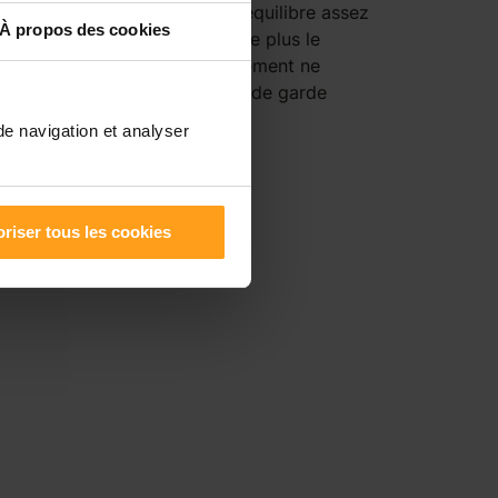
tion, ce qui peut créer un déséquilibre assez
À propos des cookies
densité de population est forte plus le
Ulis, le Nord-Ouest du département ne
La ville où la densité d’offres de garde
ts par km².
de navigation et analyser
riser tous les cookies