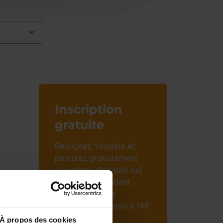
Inscription
gratuite​
Rejoignez Yoopala et
postulez gratuitement
aux offres d'emploi qui
vous correspondent.
Bénéficiez d'une
rémunération jusqu'à 14€
brut de l'heure.​
À propos des cookies