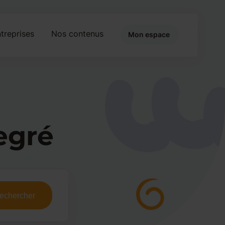
treprises
Nos contenus
Mon espace
egré
echercher