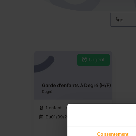
Âge
Urgent
Garde d'enfants à Degré (H/F)
Degré
1 enfant
7h/semaine
Du01/09/2026au30/06/2027
.
Consentement