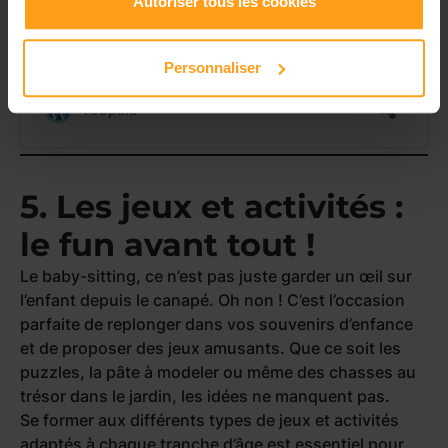
Autoriser tous les cookies
Personnaliser
5. Les jeux et activités :
le fun avant tout !
Le baby-sitting, ce n’est pas juste garder un œil sur
l’enfant depuis le canapé. Oh non ! C’est l’occasion
parfaite de replonger dans vos souvenirs d’enfance
et de proposer des jeux amusants. Que ce soit les
puzzles, la pâte à modeler ou même des chasses au
trésor dans le jardin, les idées ne manquent pas.
Se former aux différents types de jeux et activités
adaptés à chaque tranche d’âge est essentiel pour