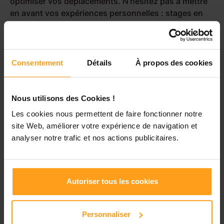
optimiser vos déplacements. N’hésitez pas à mettre
en avant vos expériences personnelles : stages en
école, colonies de vacances ou même la garde de
vos frères et sœurs. Les parents apprécient
particulièrement les étudiants qui savent conjuguer
dynamisme et maturité.
Consentement
Détails
À propos des cookies
Nous utilisons des Cookies !
Les cookies nous permettent de faire fonctionner notre
site Web, améliorer votre expérience de navigation et
analyser notre trafic et nos actions publicitaires.
Autoriser tous les cookies
Personnaliser