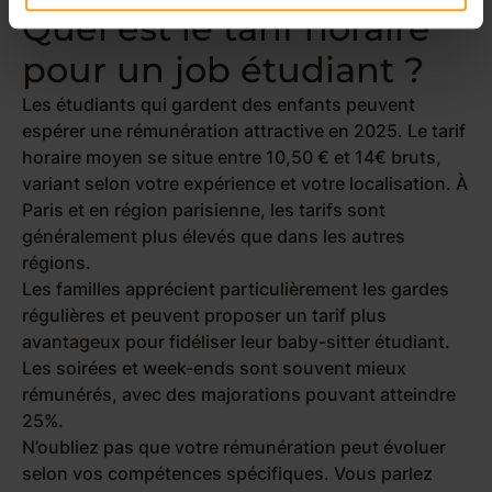
Quel est le tarif horaire
pour un job étudiant ?
Les étudiants qui gardent des enfants peuvent
espérer une rémunération attractive en 2025. Le tarif
horaire moyen se situe entre 10,50 € et 14€ bruts,
variant selon votre expérience et votre localisation. À
Paris et en région parisienne, les tarifs sont
généralement plus élevés que dans les autres
régions.
Les familles apprécient particulièrement les gardes
régulières et peuvent proposer un tarif plus
avantageux pour fidéliser leur baby-sitter étudiant.
Les soirées et week-ends sont souvent mieux
rémunérés, avec des majorations pouvant atteindre
25%.
N’oubliez pas que votre rémunération peut évoluer
selon vos compétences spécifiques. Vous parlez