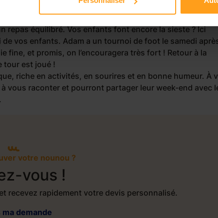
Personnaliser
Auto
oser des activités pour chacun (on veillera à vous trouver
ille, alors rendez-vous au parc pour jouer au ballon ou faire 
n repas équilibré. Vos enfants font encore la sieste ? Ici
ui de vos enfants. Adam a un tournoi de foot le samedi aprè
fine, et promis, on l’encouragera très fort ! Retour à la
 tour est joué !
ue, riche en activités, en sourires et en bonne humeur. À 
 à vous raconter et pourront partager leur week-end avec l
.
ouver votre nounou ?
ez-vous !
et recevez rapidement votre devis personnalisé.
is ma demande