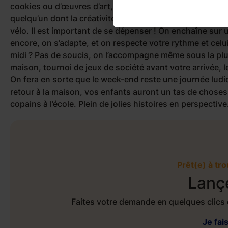
cookies ou d’œuvres d’art, votre baby-sitter pourra prop
quelqu’un dont la créativité est un atout). Si le soleil br
vélo. Il est important de se dépenser ! On enchaîne sur u
encore, on s’adapte, et on respecte votre rythme et cel
midi ? Pas de soucis, on l’accompagne même sous la pluie 
maison, tournoi de jeux de société avant votre arrivée, le
On fera en sorte que le week-end reste une journée ludiq
retour à la maison, vos enfants auront un tas de choses
copains à l’école. Plein de jolies histoires en perspective
Prêt(e) à tr
Lanç
Faites votre demande en quelques clics 
Je fa