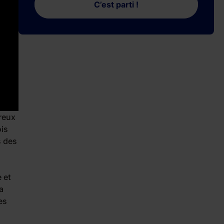
C’est parti !
breux
ois
s des
 et
a
es