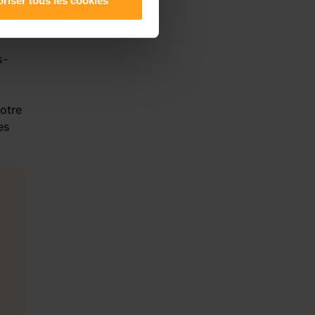
riser tous les cookies
du
s-
votre
es