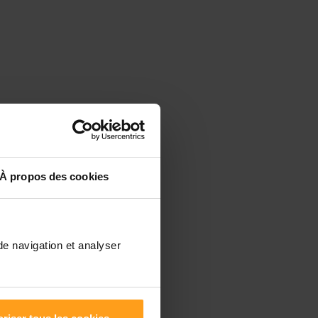
-
À propos des cookies
 en
de navigation et analyser
 pour
e
 de