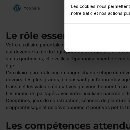
Les cookies nous permettent 
notre trafic et nos actions pub
Le rôle essentiel d’une 
Votre auxiliaire parentale devient rapidement une véritab
est devenue la fée du logis pour mes enfants
« , nous c
soins quotidiens, elle veille à l’épanouissement de vos 
âge.
L’auxiliaire parentale accompagne chaque étape du dév
devoirs des plus grands, en passant par l’apprentissage 
transmet les valeurs éducatives qui vous tiennent à cœu
Les moments partagés avec votre auxiliaire parentale dev
Comptines, jeux de construction, séances de peinture o
d’apprentissage et de développement pour vos petits tr
Les compétences attendu