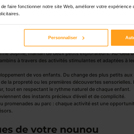
de faire fonctionner notre site Web, améliorer votre expérience 
licitaires.
nounou
Personnaliser
Auto
le alliée du quotidien. «
Mathilde n’est pas qu’une nounou, 
onfie Sophie, maman de deux petits explorateurs. Au-delà 
bambins à travers des activités stimulantes et adaptées à le
eloppement de vos enfants. Du change des plus petits aux
de la propreté ou les premières découvertes sensorielles. 
r, tout en respectant le rythme naturel de chaque enfant.
iennent des instants précieux d’éveil et de complicité.
u promenades au parc : chaque activité est une opportuni
ésors.
es de votre nounou