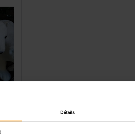
Détails
!