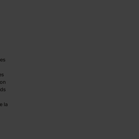
ées
es
son
nds
e la