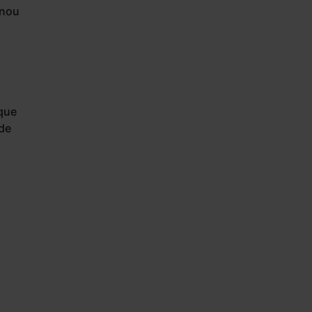
unou
aque
 de