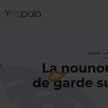
Accueil
N
La n
La nounou
de garde s