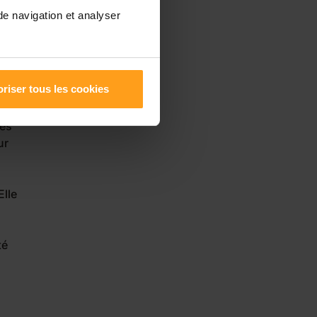
de navigation et analyser
riser tous les cookies
elle
des
ur
Elle
té