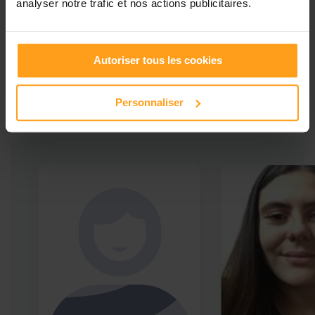
analyser notre trafic et nos actions publicitaires.
Ces profils pourraient vous intéresser
Babysitters proches de
Autoriser tous les cookies
Usseau
Personnaliser