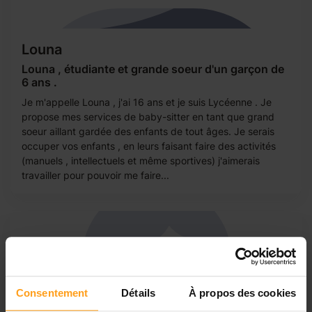
Louna
Louna , étudiante et grande soeur d'un garçon de
6 ans .
Je m'appelle Louna , j'ai 16 ans et je suis Lycéenne . Je
propose mes services de baby-sitter en tant que grand
soeur aillant gardée des enfants de tout âges. Je serais
occuper vos enfants , en leurs faisant faire des activités
(manuels , intellectuels et même sportives) j'aimerais
travailler pour pouvoir me faire...
Consentement
Détails
À propos des cookies