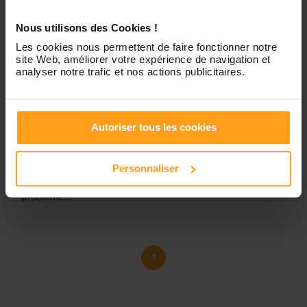
Nous utilisons des Cookies !
Les cookies nous permettent de faire fonctionner notre
site Web, améliorer votre expérience de navigation et
analyser notre trafic et nos actions publicitaires.
Titouan
Recherche de job d’été
Bonjour, Je suis à la recherche d’un travail pour le mois de
Autoriser tous les cookies
juillet 2019. Étant impliqué, souriant, sérieux et
responsable je suis capable de faire beaucoup de choses
différentes. Si vous avez besoin de faire garder votre ou
Personnaliser
vos enfants je serai disponible pour le faire sans aucun
problème...
1