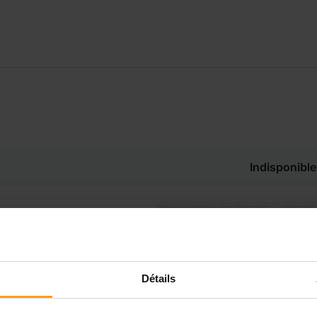
Indisponible
Disponible de 00:00 à 00:00
Disponible de 00:00 à 00:30
souhaitez connaître les
Détails
ponibilités de Micky ?
Disponible de 00:00 à 00:00