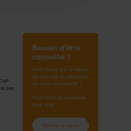
Besoin d’être
conseillé ?
Vous n’avez pas le temps
de chercher la babysitter
 CAP
qui vous correspond ?
'ai pas
Nous nous en occupons
pour vous !
Obtenir un devis