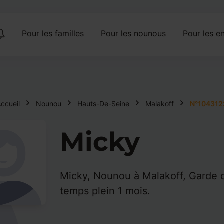
Pour les familles
Pour les nounous
Pour les en
ccueil
Nounou
Hauts-De-Seine
Malakoff
N°104312
Micky
Micky, Nounou à Malakoff, Garde d
temps plein 1 mois.