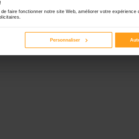
!
Contactez-nous
de faire fonctionner notre site Web, améliorer votre expérience 
Disponible de 00:00 à 00:00
licitaires.
Disponible de 00:00 à 00:00
Personnaliser
Auto
Disponible de 00:00 à 00:00