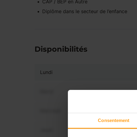
CAP / BEP
en
Autre
Diplôme dans le secteur de l’enfance
Disponibilités
Lundi
Mardi
Mercredi
Vous 
Consentement
dis
Jeudi