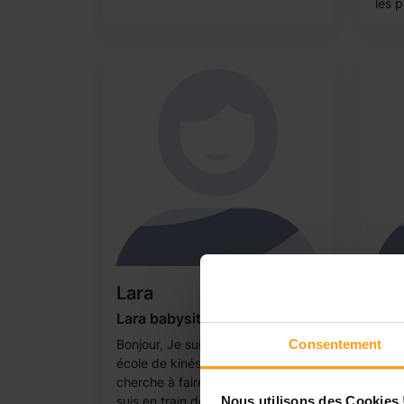
les p
Lara
Lis
Lara babysitter disponible
Rec
d’a
Bonjour, Je suis actuellement en
Consentement
aux 
école de kinésithérapie et je
exc
cherche à faire du babysitting. Je
Bonjo
Nous utilisons des Cookies 
suis en train de passer mon Bafa