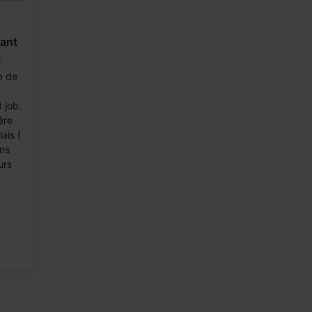
fant
i
e de
 job.
ère
ais (
ons
urs