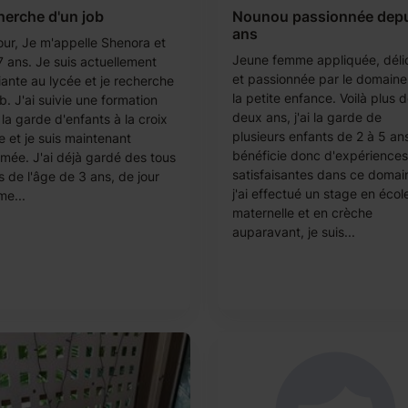
herche d'un job
Nounou passionnée depu
ans
our, Je m'appelle Shenora et
Jeune femme appliquée, déli
17 ans. Je suis actuellement
et passionnée par le domaine
iante au lycée et je recherche
la petite enfance. Voilà plus 
b. J'ai suivie une formation
deux ans, j'ai la garde de
la garde d'enfants à la croix
plusieurs enfants de 2 à 5 an
e et je suis maintenant
bénéficie donc d'expériences
ômée. J'ai déjà gardé des tous
satisfaisantes dans ce domai
s de l'âge de 3 ans, de jour
j'ai effectué un stage en écol
e...
maternelle et en crèche
auparavant, je suis...