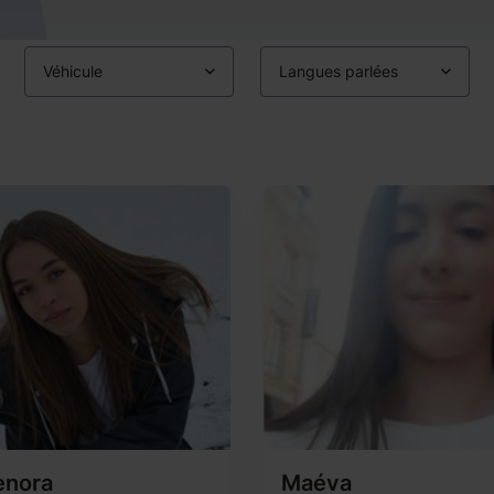
Véhicule
Langues parlées
enora
Maéva