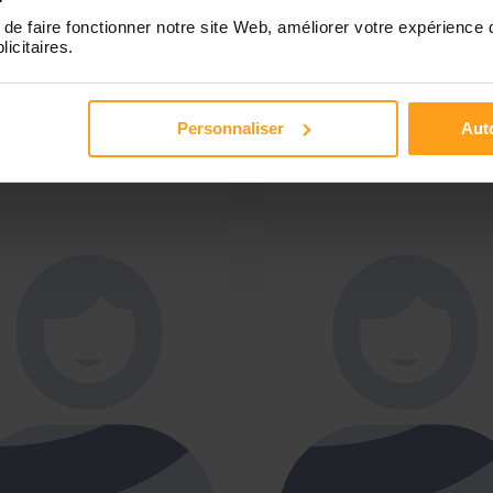
erche d’enfants à
du CAP Accompagnement
de faire fonctionner notre site Web, améliorer votre expérience 
mpagner à leurs activités
Éducatif Petite Enfance je suis
licitaires.
 l’école 1 à 2 fois par
recherche de garde d'enfant
ne . J’ai 25 ans je travaille
leur domicile. Je n'ai pas de
le medical, j’ai déjà de
contrainte d'âge pour l’enfant
Personnaliser
Auto
périence dans la garde
garder, je peux...
ants, je serai donc disponible
...