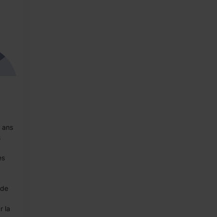
7 ans
s
es
 de
r la