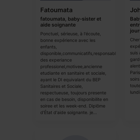
Fatoumata
Jo
fatoumata, baby-sister et
Baby
aide soignante
entr
jour
Ponctuel, sérieuse, à l'écoute,
Cher
bonne expérience avec les
expé
enfants,
suis
disponible,communicatifs,responsable,ayant
gard
des experiance
alen
professionel,motivee,ancienne
Paris
etudiante en sanitaire et sociale,
soirs
ayant le DI equivalant du BEP
toute
Sanitaires et Sociale,
lundi
respectueuse, toujours presente
en cas de besoin, disponibilite en
soiree et les week-end. Diplôme
d'État d'aide soignante. je...