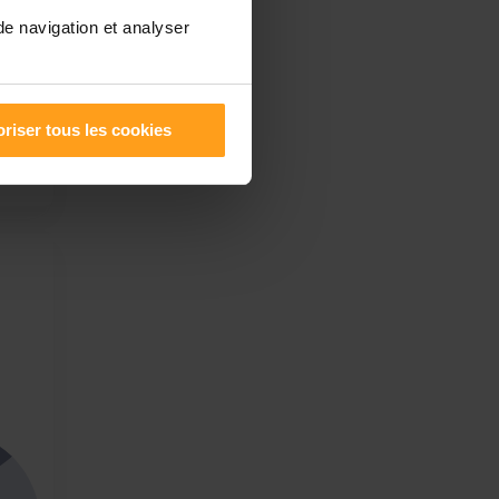
de navigation et analyser
 à la
 à
s à
riser tous les cookies