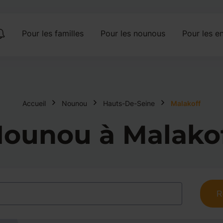
Pour les familles
Pour les nounous
Pour les en
Accueil
Nounou
Hauts-De-Seine
Malakoff
ounou à Malako
R