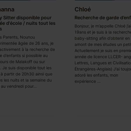
hanna
Chloé
 Sitter disponible pour
Recherche de garde d’en
ée d'école / nuits tout les
Bonjour, je m’appelle Chloé j’a
s
19ans et je suis à la recherch
s Parents, Nounou
baby-sitting afin d’obtenir en
rimentée âgée de 26 ans, je
amont de mes études un petit
 activement à la recherche de
Actuellement je suis en premi
e d’enfants si possible au
année de licence LLCER- angl
tours de Malakoff ou sur
Lettres, Langues et Civilisati
. Je suis disponible tout les
Étrangères-Anglais) J’ai toujo
 à partir de 20h30 ainsi que
adoré les enfants, mon
s les nuits et la semaine du
expérience ...
 au vendredi pour...