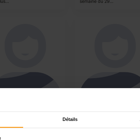
lus...
semaine du 29...
a
Micky
herche
Garde d’enfant à temps p
ccompagnement d’enfants
1 mois
Détails
activités ou gardes
Bonjour, Je m'appelle Micky, 
eptionnelles
suis maman de 4 enfants de 
ur je m’appelle Lisa, je suis la
6 ans. En attente de mes résu
!