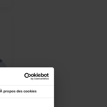
lein
À propos des cookies
je
18 à
ltats