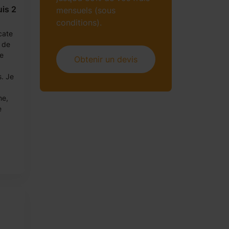
is 2
mensuels (sous
conditions).
cate
 de
de
Obtenir un devis
s. Je
ne,
e