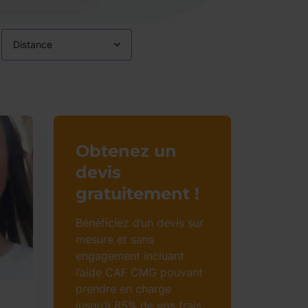
Distance
Obtenez un
devis
gratuitement !
Bénéficiez d’un devis sur
mesure et sans
engagement incluant
l’aide CAF CMG pouvant
prendre en charge
jusqu’à 85% de vos frais