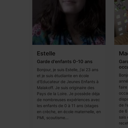
Estelle
Maë
Garde d'enfants 0-10 ans
Gar
occ
Bonjour, je suis Estelle, j'ai 23 ans
Bonjo
et je suis étudiante en école
anné
d'Educateur de Jeunes Enfants à
fair
Malakoff. Je suis originaire des
occa
Pays de la Loire. Je possède déja
dispo
de nombreuses expériences avec
de l
les enfants de 0 à 11 ans (stages
de 6
en crèche, en école maternelle, en
sais 
PMI, scoutisme...
rece