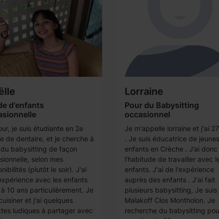
lle
Lorraine
de d'enfants
Pour du Babysitting
asionnelle
occasionnel
ur, je suis étudiante en 2e
Je m'appelle lorraine et j'ai 2
e de dentaire, et je cherche à
. Je suis éducatrice de jeune
e du babysitting de façon
enfants en Crèche . J’ai donc
sionnelle, selon mes
l’habitude de travailler avec l
nibilités (plutôt le soir). J'ai
enfants. J'ai de l'expérience
'expérience avec les enfants
auprès des enfants . J'ai fait
 à 10 ans particulièrement. Je
plusieurs babysitting, Je suis
cuisiner et j'ai quelques
Malakoff Clos Montholon. Je
ttes ludiques à partager avec
recherche du babysitting pou