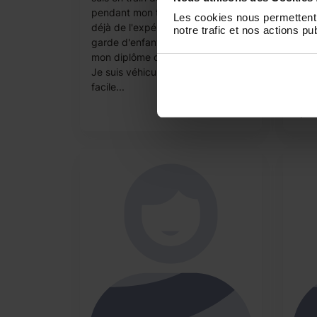
rech
pendant mon temps libre. J'ai
Les cookies nous permettent 
acco
déjà de l'expérience dans la
notre trafic et nos actions pub
après
garde d'enfants et je possède
semai
mon diplôme de premiers secours.
dans 
Je suis véhiculée il est donc
l’ex
facile...
d’enf
après