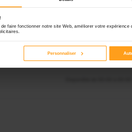
Disponible de 00:00 à 00:30
souhaitez connaître les
onibilités de Danièle ?
!
Disponible de 00:00 à 00:00
de faire fonctionner notre site Web, améliorer votre expérience 
licitaires.
Contactez-nous
Disponible de 00:00 à 00:00
Personnaliser
Auto
Disponible de 00:00 à 00:00
Disponible de 00:00 à 00:00