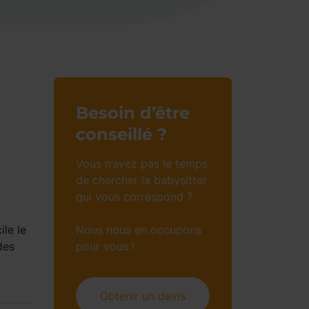
Besoin d’être
conseillé ?
Vous n’avez pas le temps
de chercher la babysitter
qui vous correspond ?
ile le
Nous nous en occupons
des
pour vous !
Obtenir un devis