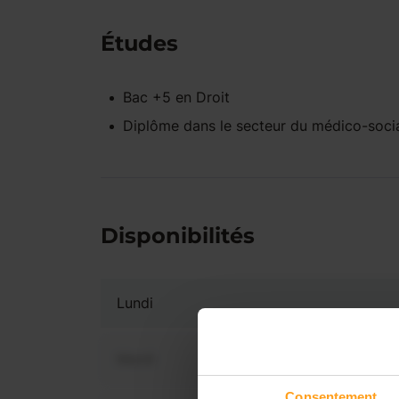
Études
Bac +5
en
Droit
Diplôme dans le secteur du médico-soci
Disponibilités
Lundi
Mardi
Consentement