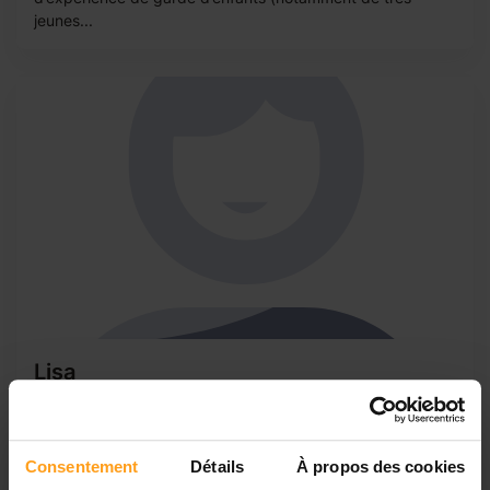
jeunes...
Lisa
La baby-sitter de vos rêves
Je m'appelle Lisa, je suis étudiante en lettres modernes à
Marseille dans le 6eme arrondissement et je cherche des
Consentement
Détails
À propos des cookies
baby-sitting pendant les vacances d'été. Je suis titulaire