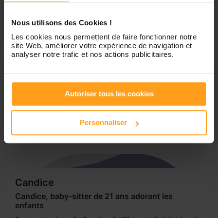
du BAFA et j'ai déjà travaillé à de nombreuses reprises
dans des colonies de vacances et dans des agences de
Nous utilisons des Cookies !
gardes d'enfants comme...
Les cookies nous permettent de faire fonctionner notre
site Web, améliorer votre expérience de navigation et
analyser notre trafic et nos actions publicitaires.
Autoriser tous les cookies
Personnaliser
Candice
Candice, baby-sitter de 21 ans adorant les
enfants