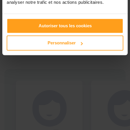
analyser notre trafic et nos actions publicitaires.
Autoriser tous les cookies
Ces profils pourraient vous intéresser
Babysitters proches de
Personnaliser
Caussade