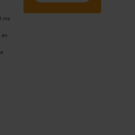
é ma
é en
ce