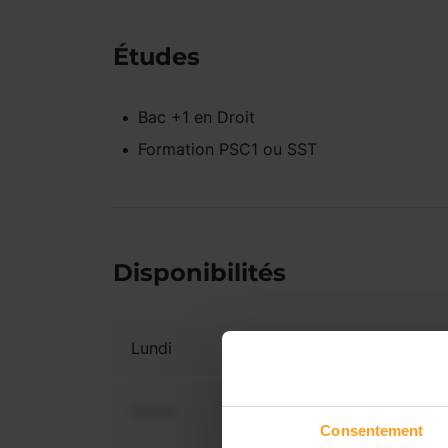
Études
Bac +1
en
Droit
Formation PSC1 ou SST
Disponibilités
Lundi
Mardi
Consentement