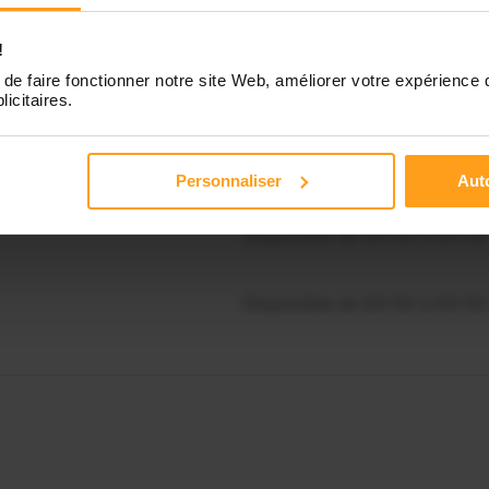
Disponible de 00:00 à 00:30
souhaitez connaître les
!
nibilités de Virginie ?
de faire fonctionner notre site Web, améliorer votre expérience 
Disponible de 00:00 à 00:00
licitaires.
Contactez-nous
Disponible de 00:00 à 00:00
Personnaliser
Auto
Disponible de 00:00 à 00:00
Disponible de 00:00 à 00:00