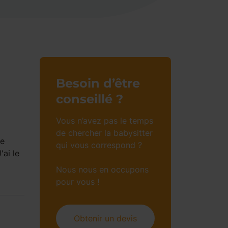
Besoin d’être
conseillé ?
Vous n’avez pas le temps
de chercher la babysitter
le
qui vous correspond ?
'ai le
Nous nous en occupons
pour vous !
Obtenir un devis