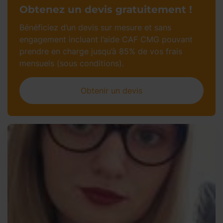
Obtenez un devis gratuitement !
Bénéficiez d’un devis sur mesure et sans
engagement incluant l’aide CAF CMG pouvant
prendre en charge jusqu’à 85% de vos frais
mensuels (sous conditions).
Obtenir un devis