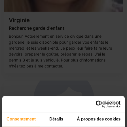
Virginie
Recherche garde d'enfant
Bonjour, Actuellement en service civique dans une
garderie, je suis disponible pour garder vos enfants le
mercredi et les weeks-end. Je peux leur faire faire leurs
devoirs, préparer le goûter, préparer le repas. J'ai le
permis B et je suis véhiculé. Pour plus d'informations,
n'hésitez pas à me contacter.
Consentement
Détails
À propos des cookies