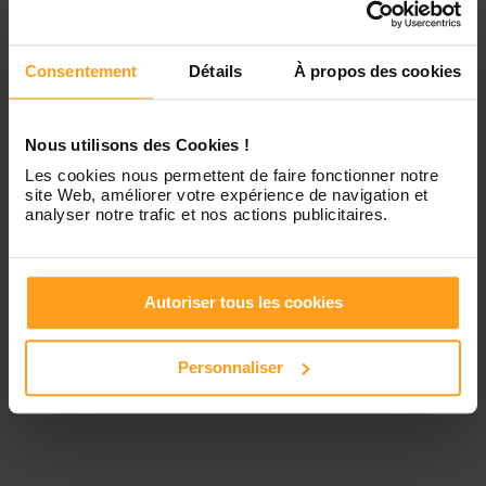
Contactez-nous
Vendredi
Disponible de 00:00 à 00:00
Consentement
Détails
À propos des cookies
Samedi
Disponible de 00:00 à 00:00
Nous utilisons des Cookies !
Les cookies nous permettent de faire fonctionner notre
site Web, améliorer votre expérience de navigation et
Dimanche
Disponible de 00:00 à 00:00
analyser notre trafic et nos actions publicitaires.
Services proposés
Autoriser tous les cookies
Personnaliser
Garde d’enfants