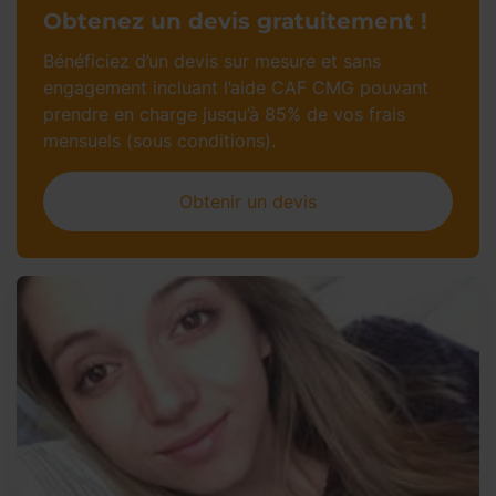
Obtenez un devis gratuitement !
Bénéficiez d’un devis sur mesure et sans
engagement incluant l’aide CAF CMG pouvant
prendre en charge jusqu’à 85% de vos frais
mensuels (sous conditions).
Obtenir un devis