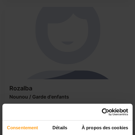
Rozalba
Nounou / Garde d'enfants
Je m'appelle Rozalba, j'ai 21 ans et j'habite à Pamiers en
Ariege. En Juin 2019 j'ai obtenue mon BTS Commerce
international. J'adore m'occuper des enfants et voyager,
c'est pour cela qu'à plusieurs reprises je me suis rendu à
Consentement
Détails
À propos des cookies
l'étranger (Angleterre, États-unis, Suisse) en tant que fille