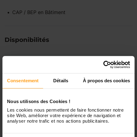
CAP / BEP
en
Bâtiment
Disponibilités
Lundi
Indisponible
Consentement
Détails
À propos des cookies
Mardi
Disponible de 00:00 à 00:00
Mercredi
Disponible de 00:00 à 00:30
Nous utilisons des Cookies !
Vous souhaitez connaître les
Les cookies nous permettent de faire fonctionner notre
disponibilités de Melissa ?
site Web, améliorer votre expérience de navigation et
Jeudi
Disponible de 00:00 à 00:00
analyser notre trafic et nos actions publicitaires.
Contactez-nous