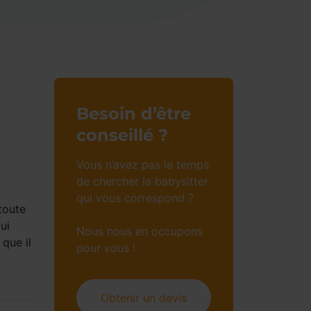
Besoin d’être
conseillé ?
Vous n’avez pas le temps
de chercher la babysitter
qui vous correspond ?
toute
ui
Nous nous en occupons
 que il
pour vous !
Obtenir un devis