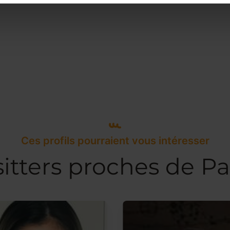
Ces profils pourraient vous intéresser
itters proches de P