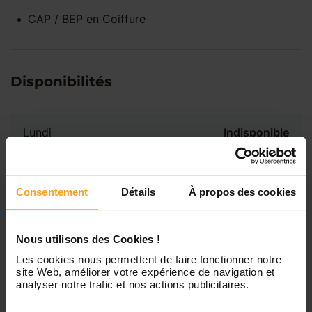
CAP / BEP
en
Coiffure
Disponibilités
Lundi
Indisponible
Mardi
Disponible de 00:00 à 00:00
Consentement
Détails
À propos des cookies
Mercredi
Disponible de 00:00 à 00:30
Vous souhaitez connaître les
Nous utilisons des Cookies !
disponibilités de Nathalie ?
Les cookies nous permettent de faire fonctionner notre
Jeudi
Disponible de 00:00 à 00:00
site Web, améliorer votre expérience de navigation et
analyser notre trafic et nos actions publicitaires.
Contactez-nous
Vendredi
Disponible de 00:00 à 00:00