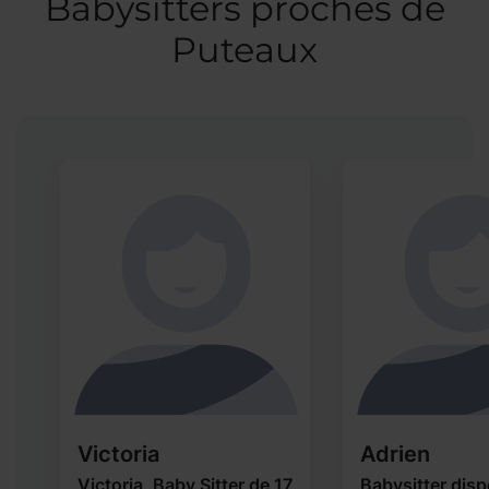
Babysitters proches de
Puteaux
Victoria
Adrien
,
Victoria, Baby Sitter de 17
Babysitter disp