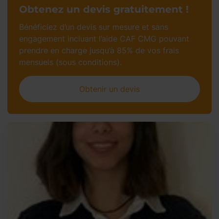
Obtenez un devis gratuitement !
Bénéficiez d’un devis sur mesure et sans
engagement incluant l’aide CAF CMG pouvant
prendre en charge jusqu’à 85% de vos frais
mensuels (sous conditions).
Obtenir un devis