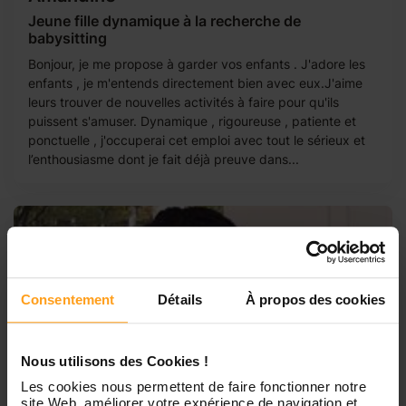
Jeune fille dynamique à la recherche de
babysitting
Bonjour, je me propose à garder vos enfants . J'adore les
enfants , je m'entends directement bien avec eux.J'aime
leurs trouver de nouvelles activités à faire pour qu'ils
puissent s'amuser. Dynamique , rigoureuse , patiente et
ponctuelle , j'occuperai cet emploi avec tout le sérieux et
l’enthousiasme dont je fait déjà preuve dans...
Consentement
Détails
À propos des cookies
Nous utilisons des Cookies !
Les cookies nous permettent de faire fonctionner notre
site Web, améliorer votre expérience de navigation et