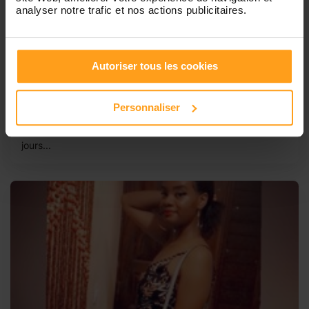
analyser notre trafic et nos actions publicitaires.
Yayé
Babysitteur cherche garde d’enfant.
Autoriser tous les cookies
Bonjour je m’appelle Fatoumata j’ai 17 ans et je suis
actuellement en terminale je cherche des enfants à garder
à Puteaux ou Suresnes de préférence. Je suis gentille
Personnaliser
avec les enfants et je suis très motivée. Je suis sérieuse
dynamique et respinsable. Je suis disponible tout les
jours...