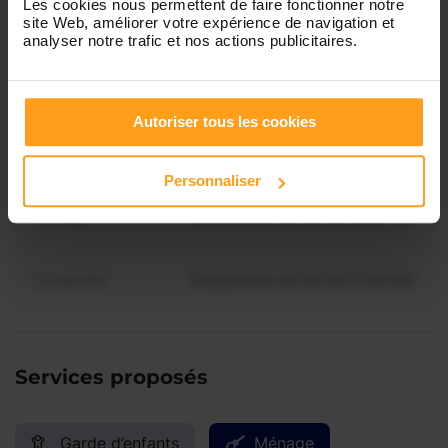
Les cookies nous permettent de faire fonctionner notre
site Web, améliorer votre expérience de navigation et
Mercredi
Disponible de 00:00 à 00:30
Vous souhaitez connaître les
analyser notre trafic et nos actions publicitaires.
disponibilités de Chloé ?
Jeudi
Disponible de 00:00 à 00:00
Autoriser tous les cookies
Contactez-nous
Vendredi
Disponible de 00:00 à 00:00
Personnaliser
Samedi
Disponible de 00:00 à 00:00
Dimanche
Disponible de 00:00 à 00:00
Services proposés
Garde d’enfants
Ménage