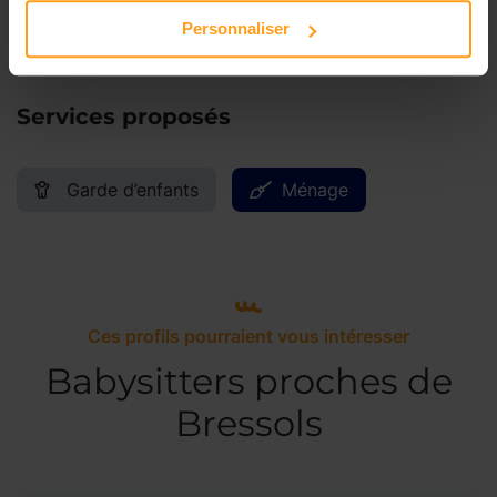
Dimanche
Disponible de 00:00 à 00:00
Personnaliser
Services proposés
Garde d’enfants
Ménage
Ces profils pourraient vous intéresser
Babysitters proches de
Bressols