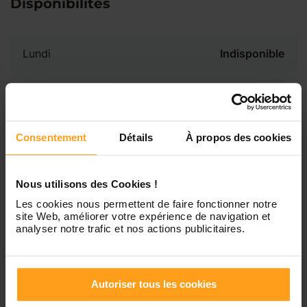
Disponibilités
Lundi
Indisponible
Mardi
Disponible de 00:00 à 00:00
Consentement
Détails
À propos des cookies
Mercredi
Disponible de 00:00 à 00:30
Vous souhaitez connaître les
disponibilités de Sofia ?
Jeudi
Disponible de 00:00 à 00:00
Nous utilisons des Cookies !
Les cookies nous permettent de faire fonctionner notre
Contactez-nous
site Web, améliorer votre expérience de navigation et
Vendredi
Disponible de 00:00 à 00:00
analyser notre trafic et nos actions publicitaires.
Samedi
Disponible de 00:00 à 00:00
Autoriser tous les cookies