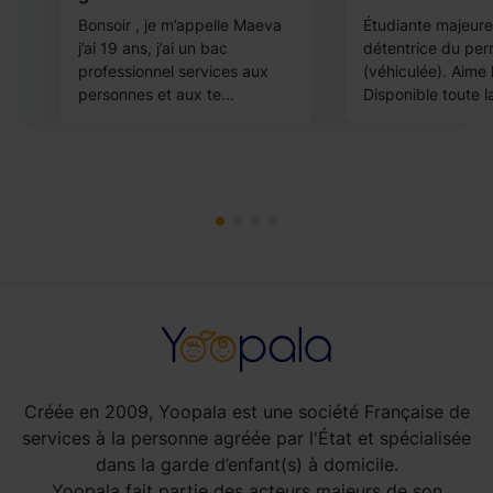
Bonsoir , je m’appelle Maeva
Étudiante majeure
s
j’ai 19 ans, j’ai un bac
détentrice du per
professionnel services aux
(véhiculée). Aime 
personnes et aux te...
Disponible toute la
Créée en 2009, Yoopala est une société Française de
services à la personne agréée par l'État et spécialisée
dans la garde d’enfant(s) à domicile.
Yoopala fait partie des acteurs majeurs de son