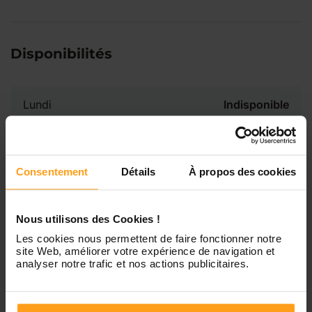
Disponibilités
Lundi
Indisponible
Mardi
Disponible de 00:00 à 00:00
Consentement
Détails
À propos des cookies
Mercredi
Disponible de 00:00 à 00:30
Vous souhaitez connaître les
disponibilités de Marie ?
Nous utilisons des Cookies !
Jeudi
Disponible de 00:00 à 00:00
Les cookies nous permettent de faire fonctionner notre
site Web, améliorer votre expérience de navigation et
Contactez-nous
analyser notre trafic et nos actions publicitaires.
Vendredi
Disponible de 00:00 à 00:00