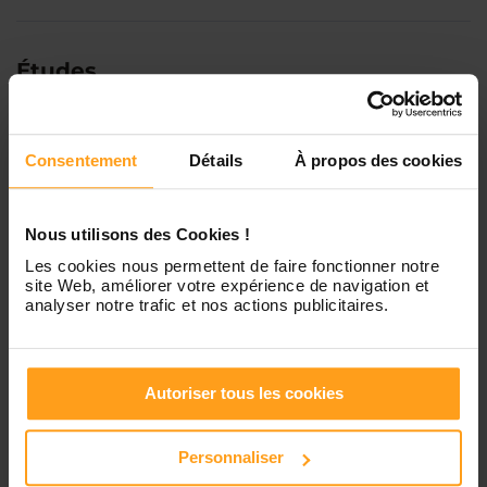
Études
Bac
en
Autre
Consentement
Détails
À propos des cookies
BAFA
Formation PSC1 ou SST
Nous utilisons des Cookies !
Diplôme dans le secteur de l’animation
Les cookies nous permettent de faire fonctionner notre
site Web, améliorer votre expérience de navigation et
analyser notre trafic et nos actions publicitaires.
Disponibilités
Autoriser tous les cookies
Lundi
Indisponible
Personnaliser
Mardi
Disponible de 00:00 à 00:00