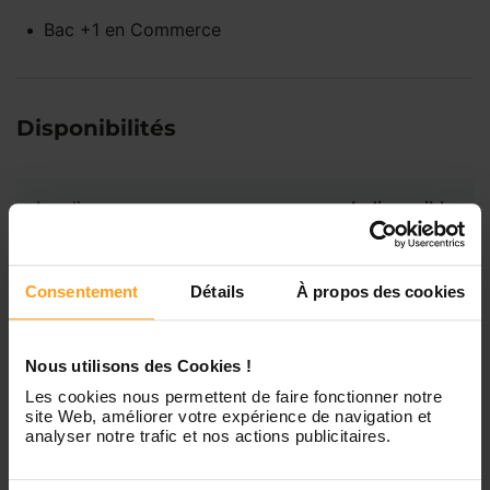
Bac +1
en
Commerce
Disponibilités
Lundi
Indisponible
Mardi
Disponible de 00:00 à 00:00
Consentement
Détails
À propos des cookies
Mercredi
Disponible de 00:00 à 00:30
Vous souhaitez connaître les
Nous utilisons des Cookies !
disponibilités de Maria Margot
Les cookies nous permettent de faire fonctionner notre
?
Jeudi
Disponible de 00:00 à 00:00
site Web, améliorer votre expérience de navigation et
analyser notre trafic et nos actions publicitaires.
Contactez-nous
Vendredi
Disponible de 00:00 à 00:00