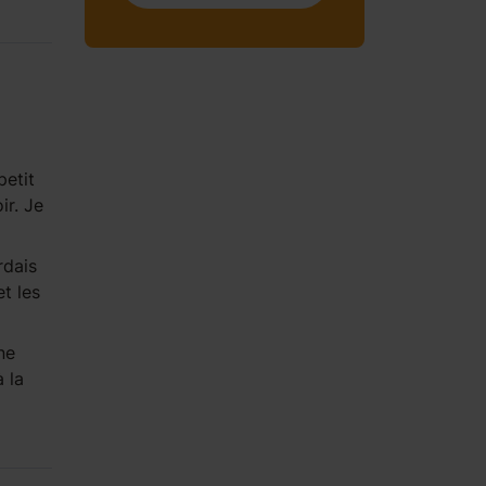
petit
ir. Je
rdais
t les
ne
à la