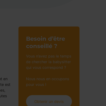
Besoin d’être
conseillé ?
Vous n’avez pas le temps
de chercher la babysitter
qui vous correspond ?
nt en
Nous nous en occupons
te est
pour vous !
es,
utes
Obtenir un devis