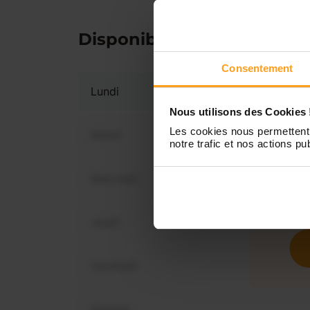
Disponibilités
Consentement
Lundi
Nous utilisons des Cookies 
Les cookies nous permettent 
Mardi
notre trafic et nos actions pub
Mercredi
Vous 
disp
Jeudi
Vendredi
Samedi