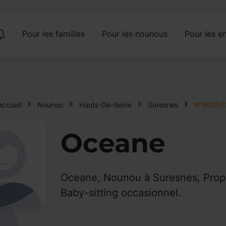
Pour les familles
Pour les nounous
Pour les en
Accueil
Nounou
Hauts-De-Seine
Suresnes
N°80257
Oceane
Oceane, Nounou à Suresnes, Propo
Baby-sitting occasionnel.