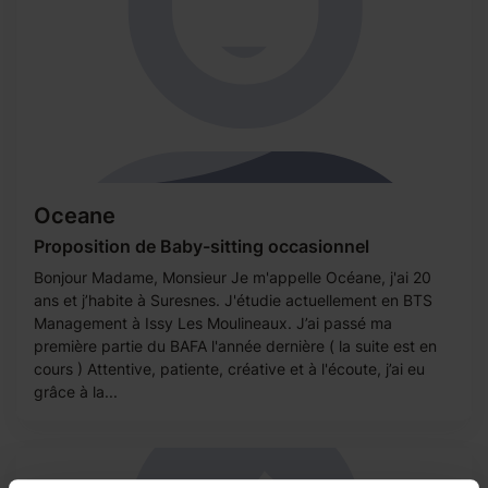
Oceane
Proposition de Baby-sitting occasionnel
Bonjour Madame, Monsieur Je m'appelle Océane, j'ai 20
ans et j’habite à Suresnes. J'étudie actuellement en BTS
Management à Issy Les Moulineaux. J’ai passé ma
première partie du BAFA l'année dernière ( la suite est en
cours ) Attentive, patiente, créative et à l'écoute, j’ai eu
grâce à la...