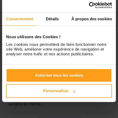
Consentement
Détails
À propos des cookies
Nous utilisons des Cookies !
Les cookies nous permettent de faire fonctionner notre
site Web, améliorer votre expérience de navigation et
analyser notre trafic et nos actions publicitaires.
Ariane
Cherche un babysitting
Autoriser tous les cookies
Bonjour, je mapelle Ariane j'ai 16 ans, j'habite à suresnes.
Je suis actuellement au lycée Étienne jule marey à
Boulogne Billancourt dans le secteur professionnel en
Personnaliser
ASSP (aide soins service a la personne). Ayant déjà
effectuer pas mal de babysitting et de stage de plus de 6
semaine en crèche...