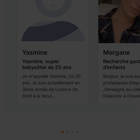
Yasmine
Morgane
e
Yasmine, super
Recherche gar
babysitter de 20 ans
d’enfants
Je m'appelle Yasmine, j'ai 20
Bonjour, je suis je
ans. Je suis actuellement en
professeure d’esp
3ème année de Licence de
J’enseigne au col
..
Droit à la facul...
Delacroix à Draveil