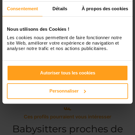
Samedi
Disponible de 00:00 à 00:00
Consentement
Détails
À propos des cookies
Dimanche
Disponible de 00:00 à 00:00
Nous utilisons des Cookies !
Les cookies nous permettent de faire fonctionner notre
site Web, améliorer votre expérience de navigation et
analyser notre trafic et nos actions publicitaires.
Services proposés
Autoriser tous les cookies
Garde d’enfants
Personnaliser
Ces profils pourraient vous intéresser
Babysitters proches de