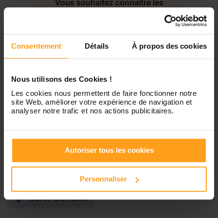
Vous souhaitez connaître les
disponibilités de Anaëlle ?
Jeudi
Disponible de 00:00 à 00:00
Contactez-nous
Consentement
Détails
À propos des cookies
Vendredi
Disponible de 00:00 à 00:00
Nous utilisons des Cookies !
Samedi
Disponible de 00:00 à 00:00
Les cookies nous permettent de faire fonctionner notre
site Web, améliorer votre expérience de navigation et
analyser notre trafic et nos actions publicitaires.
Dimanche
Disponible de 00:00 à 00:00
Autoriser tous les cookies
Services proposés
Personnaliser
Garde d’enfants