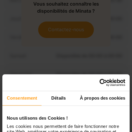
Mercredi
Disponible de 00:00 à 00:30
Vous souhaitez connaître les
disponibilités de Minata ?
Jeudi
Disponible de 00:00 à 00:00
Contactez-nous
Vendredi
Disponible de 00:00 à 00:00
Samedi
Disponible de 00:00 à 00:00
Dimanche
Disponible de 00:00 à 00:00
Consentement
Détails
À propos des cookies
Services proposés
Nous utilisons des Cookies !
Garde d’enfants
Les cookies nous permettent de faire fonctionner notre
site Web, améliorer votre expérience de navigation et