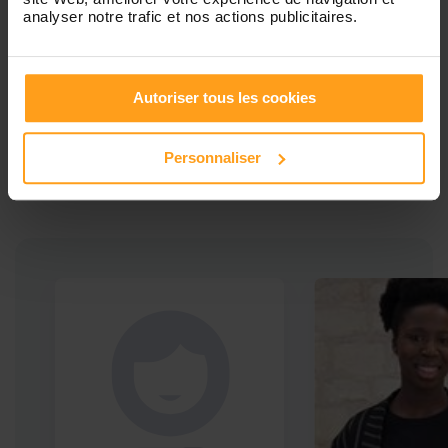
analyser notre trafic et nos actions publicitaires.
Ces profils pourraient vous intéresser
Autoriser tous les cookies
Babysitters proches de
Personnaliser
Puteaux