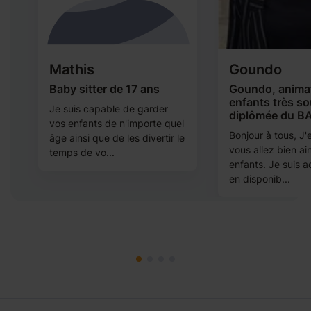
Mathis
Goundo
Baby sitter de 17 ans
Goundo, animat
enfants très so
t
Je suis capable de garder
diplômée du B
vos enfants de n'importe quel
Bonjour à tous, J
âge ainsi que de les divertir le
vous allez bien ai
temps de vo...
enfants. Je suis a
en disponib...