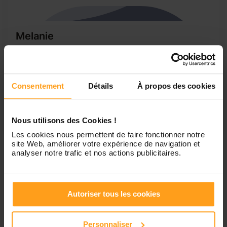
Melanie
recherche post babyssiter
Bonjour, Je m'appelle Mélanie j'ai 20 ans et jeune maman
d'une petite fille de 17 mois. J' habite dans l'arrière pays
Consentement
Détails
À propos des cookies
Grassois mais je descend régulièrement (habitué au trajet)
Je suis dynamique et patiente, aime faire des activités,
bricolage et autres. J' adore les enfants et j aimerais
travailler auprès d'eux...
Nous utilisons des Cookies !
Les cookies nous permettent de faire fonctionner notre
site Web, améliorer votre expérience de navigation et
analyser notre trafic et nos actions publicitaires.
1
Autoriser tous les cookies
Petites annonces de
Personnaliser