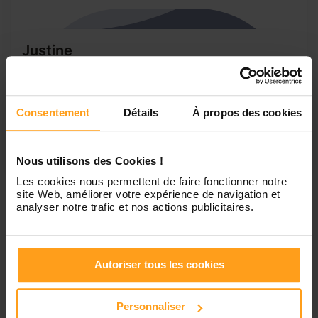
Justine
Garde d’enfant à domicile
Justine 20ans, garde à domicile d’enfant âgée entre 2ans
et 15ans, connaissance de l’handicap enfant ( trouble
Consentement
Détails
À propos des cookies
autistique, retard mental ) je m’adapte en fonction de la
famille et de l’enfant. Je suis très calme et très à l’écoute
pour les familles et pour les enfants, je...
Nous utilisons des Cookies !
Les cookies nous permettent de faire fonctionner notre
site Web, améliorer votre expérience de navigation et
analyser notre trafic et nos actions publicitaires.
1
Autoriser tous les cookies
Petites annonces de
babysitting à Annois
Personnaliser