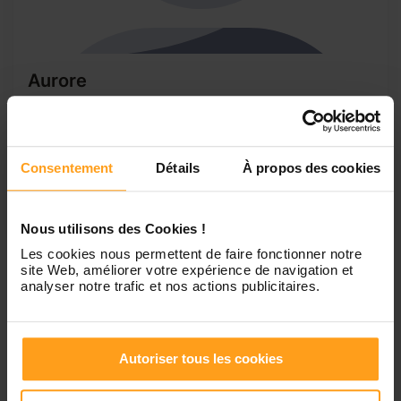
Aurore
Faire du babysitting
Bonjour à tous, je m’appelle Aurore, j’ai 19ans, ayant arrêté
les cours, je me lance donc dans le babysitting. J’aime
Consentement
Détails
À propos des cookies
énormément les enfants, ce job me correspond à merveille.
Je garde souvent ma filleule ainsi que ma petite cousine
donc j’ai l’habitude. Je suis dynamique...
Nous utilisons des Cookies !
Les cookies nous permettent de faire fonctionner notre
site Web, améliorer votre expérience de navigation et
1
analyser notre trafic et nos actions publicitaires.
Petites annonces de
Autoriser tous les cookies