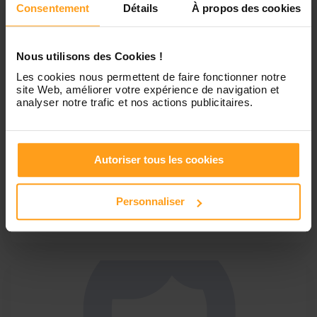
Consentement
Détails
À propos des cookies
Nous utilisons des Cookies !
Les cookies nous permettent de faire fonctionner notre
site Web, améliorer votre expérience de navigation et
analyser notre trafic et nos actions publicitaires.
Jocelyne
heures de ménages ou garde d'enfants
j'ai 20 ans d'expérience auprès des enfants, j'ai travaillée
Autoriser tous les cookies
auprès de personnes sérieuses médecins, procureur,profs.
je recherce quelques heures de ménages ou quelques
heure pour garder des enfants a leur domiciles, sur bar le
Personnaliser
duc ou environs pas plus de 15 km merci de me contacter
sur se profil...