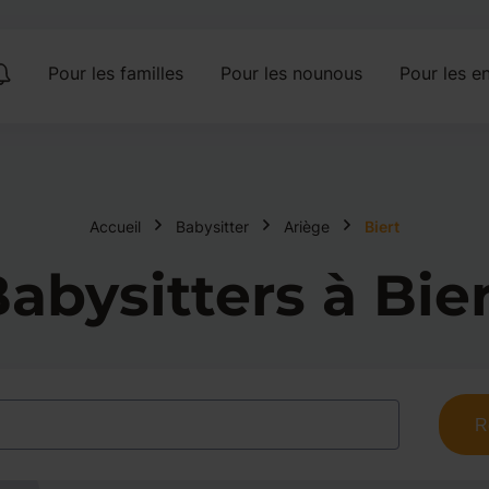
Pour les familles
Pour les nounous
Pour les en
Accueil
Babysitter
Ariège
Biert
abysitters à Bie
R