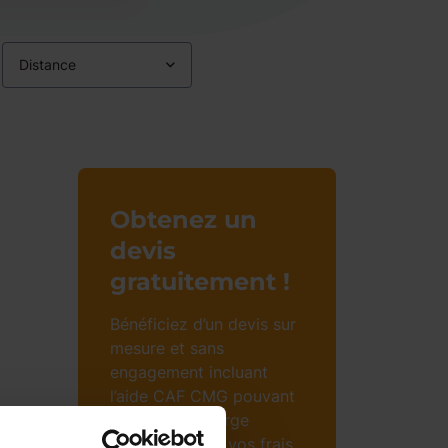
Distance
Obtenez un
devis
gratuitement !
Bénéficiez d’un devis sur
mesure et sans
engagement incluant
l’aide CAF CMG pouvant
prendre en charge
jusqu’à 85% de vos frais