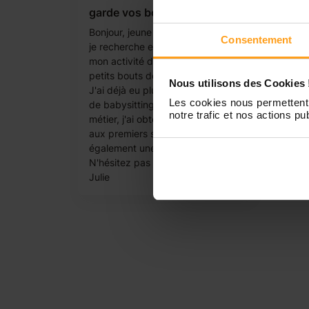
garde vos bouts de choux
Bonjour, jeune maman de 34 ans,
Consentement
je recherche en complément de
mon activité d'infirmière, des
petits bouts de choux à garder.
Nous utilisons des Cookies 
J'ai déjà eu plusieurs expérience
Les cookies nous permettent 
de babysitting. Grâce à mon
notre trafic et nos actions pub
métier, j'ai obtenu une formation
aux premiers secours et suis
également une maman :)
N'hésitez pas à me contacter.
Julie