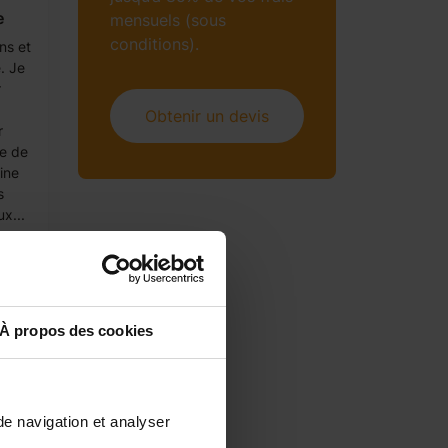
e
mensuels (sous
conditions).
ns et
. Je
r
Obtenir un devis
r
ne de
ine
s
ux...
À propos des cookies
de navigation et analyser