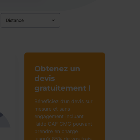
Distance
Obtenez un
devis
gratuitement !
Bénéficiez d’un devis sur
mesure et sans
engagement incluant
l’aide CAF CMG pouvant
prendre en charge
jusqu’à 85% de vos frais