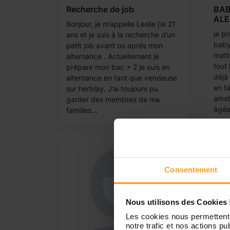
Recherche de job
BAB
AL
Bonjour, je m’appelle Leslie j’ai 21
je p
ans et je suis à la recherche d’un
baby
petit job avant ou aprés mon
matin
alternance . Actuellement je
tout 
prépare mon bac + 2 je suis en
déjà
alternance en tant que vendeuse
en ta
sur herblay. J’ai toujours pu
amst
garder des membres de ma
âgée
familles...
Consentement
Nous utilisons des Cookies 
Les cookies nous permettent 
notre trafic et nos actions pub