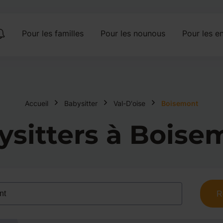
Pour les familles
Pour les nounous
Pour les en
Accueil
Babysitter
Val-D'oise
Boisemont
ysitters à Boise
R