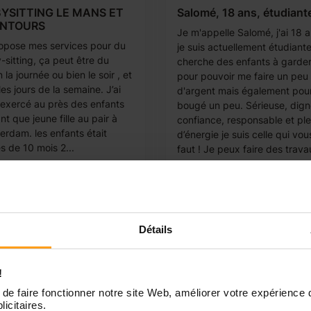
YSITTING LE MANS ET
Salomé, 18 ans, étudiant
ENTOURS
Je m'appelle Salomé, j'ai 18 a
ropose mes services pour du
je suis actuellement étudiante
-sitting, ça peut être du
cherche des enfants à garde
 la journée ou bien le soir , et
pour pouvoir me faire un peu
les jours de la semaine. J’ai
d'argent mais également pou
 exercé au près des enfants
bougé un peu. Sérieuse, dig
nt que jeune fille au pair à
confiance, responsable et ple
erdam. les enfants était
d’énergie je suis celle qui vou
s de 10 mois 2...
faut ! Je peux faire des trava
Détails
!
de faire fonctionner notre site Web, améliorer votre expérience 
licitaires.