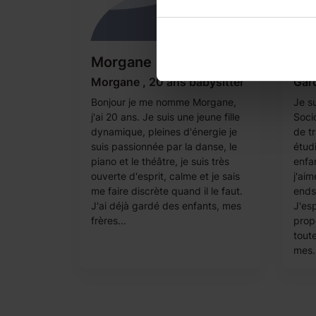
Morgane
Irm
Morgane , 20 ans babysitter
Gard
Bonjour je me nomme Morgane,
Je s
j'ai 20 ans. Je suis une jeune fille
Soci
dynamique, pleines d'énergie je
de t
suis passionnée par la danse, le
étud
piano et le théâtre, je suis très
enfan
ouverte d'esprit, calme et je sais
j'ai
me faire discrète quand il le faut.
ends 
J'ai déjà gardé des enfants, mes
J'es
frères...
prop
tout
mes.