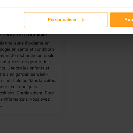
Personnaliser
Auto
a
e enfants à domicile
uis une jeune étudiante en
ologie en santé et conditions
ravail. Je recherche un boulot
iant qui est de garder des
ts. J'adore les enfants et
merais en garder les week-
si possible ou dans la soirée.
père avoir quelques
ositions. Cordialement. Pour
es informations, vous avez
..