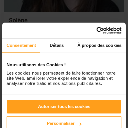
Solène
Étudiante sérieuse pour garder des enfants
Bonjour, je m'appelle Solène, je suis étudiante en
psychologie. Je recherche des familles qui souhaiteraient
Consentement
Détails
À propos des cookies
faire garder leur(s) enfant(s), que ce soit la journée ou bien
seulement le matin ou le soir. Je suis coach de twirling
bâton depuis 4 ans alors je suis très à l'aise avec...
Nous utilisons des Cookies !
Les cookies nous permettent de faire fonctionner notre
site Web, améliorer votre expérience de navigation et
analyser notre trafic et nos actions publicitaires.
1
Autoriser tous les cookies
Petites annonces de
babysitting à Chalandray
Personnaliser