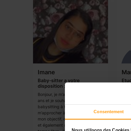
Imane
Ma
Baby-sitter a votre
Etu
disposition :)
enfa
Bonjour, je m’appel Imane, j’ai 16
Etud
ans et je souhaite faire du
prof
babysitting à temps partiel afin de
du B
Consentement
m’approcher à un maximum de
de lo
mon objectif, devenir puéricultrice
à mon
et également d’occuper mon
baby
Nous utilisons des Cookies 