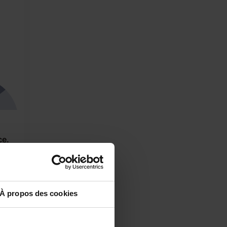
ce.
s les
À propos des cookies
ue je
ntion
 suis