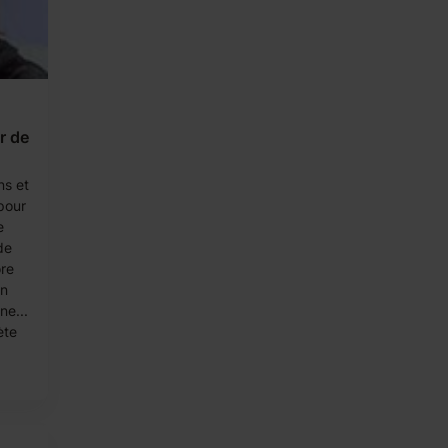
r de
ns et
 pour
e
de
ore
en
ne...
ète