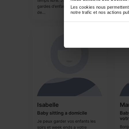
temps libre. J’ai l’habitude des
ans 
gardes d’enfants, qu’il s’agisse
des 
Les cookies nous permettent 
de...
notre trafic et nos actions pub
très 
Isabelle
Ma
Baby sitting a domicile
Baby
votr
Je peux garder vos enfants les
Bonjo
soirs et week ends a votre