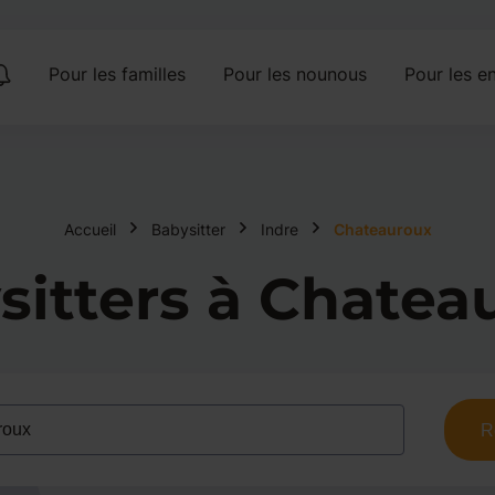
Pour les familles
Pour les nounous
Pour les en
Accueil
Babysitter
Indre
Chateauroux
sitters à Chatea
R