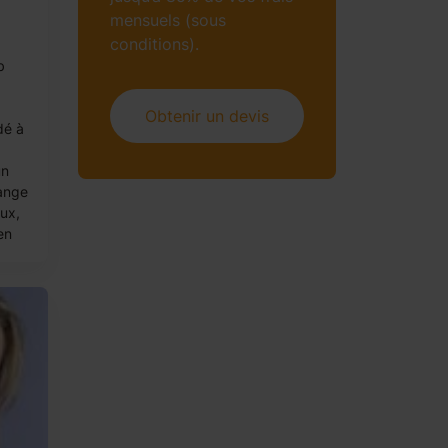
mensuels (sous
conditions).
b
Obtenir un devis
dé à
un
ange
ux,
en