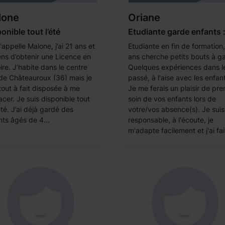
lone
Oriane
onible tout l’été
Etudiante garde enfants :
appelle Malone, j’ai 21 ans et
Etudiante en fin de formation
iens d’obtenir une Licence en
ans cherche petits bouts à ga
ire. J’habite dans le centre
Quelques expériences dans l
e de Châteauroux (36) mais je
passé, à l'aise avec les enfan
tout à fait disposée à me
Je me ferais un plaisir de pr
cer. Je suis disponible tout
soin de vos enfants lors de
té. J’ai déjà gardé des
votre/vos absence(s). Je suis
nts âgés de 4...
responsable, à l'écoute, je
m'adapte facilement et j'ai fait