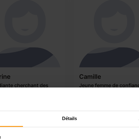
rine
Camille
diante cherchant des
Jeune femme de confian
nts à garder.
Bonjour chez parents, Jeune
iante en master pour devenir
femme de 19 ans. Je vous
esseur des écoles. Diplômée
propose de garder vos enfant
AFA avec quelques centres
soirs en semaine ou dans la
Détails
isirs et colonies de vacances
journée. C’est sérieusement q
 actif, j'ai également été
m’occuperait d’eux avec atte
sitteur pendant plus de 6
dans les différents tâches. Je
!