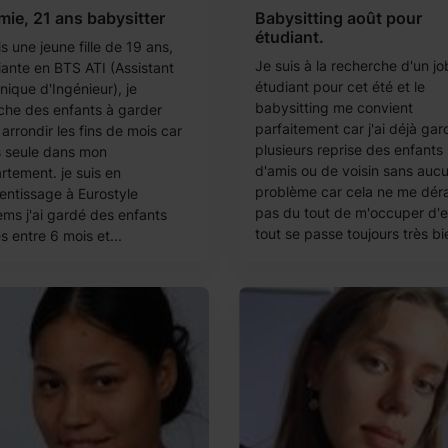
ie, 21 ans babysitter
Babysitting août pour
étudiant.
is une jeune fille de 19 ans,
Je suis à la recherche d'un jo
iante en BTS ATI (Assistant
étudiant pour cet été et le
nique d'Ingénieur), je
babysitting me convient
che des enfants à garder
parfaitement car j'ai déjà gar
arrondir les fins de mois car
plusieurs reprise des enfants
is seule dans mon
d'amis ou de voisin sans auc
rtement. je suis en
problème car cela ne me dér
entissage à Eurostyle
pas du tout de m'occuper d'e
ems j'ai gardé des enfants
tout se passe toujours très bi
 entre 6 mois et...