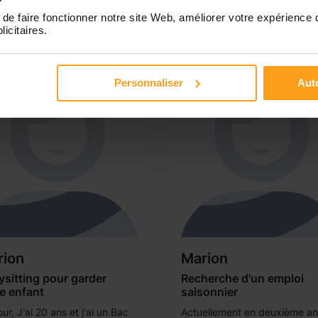
dans la même famille, avec
passionné d’équitation et aim
enfants de 2 à 8 ans. Je sui
passer du temps dehors et...
de faire fonctionner notre site Web, améliorer votre expérience 
licitaires.
motivée, je fais...
Personnaliser
Auto
rion
Marion
sitting pour garder
Recherche d'un emploi
e enfant
saisonnier
ur, J'ai 20 ans et j'ai un Bac
Actuellement en deuxième a