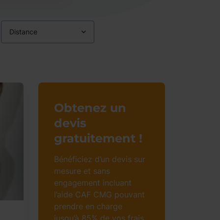
Distance
Obtenez un
devis
gratuitement !
Bénéficiez d’un devis sur
mesure et sans
engagement incluant
l’aide CAF CMG pouvant
prendre en charge
jusqu’à 85% de vos frais