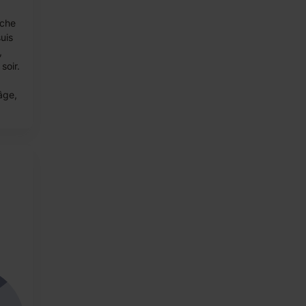
rche
uis
,
soir.
âge,