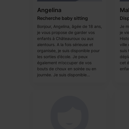
Angelina
Ma
Recherche baby sitting
Disp
Bonjour, Angelina, âgée de 18 ans,
Je m'
je vous propose de garder vos
je v
enfants à Châteauroux ou aux
Histo
alentours. A la fois sérieuse et
vill
organisée, je suis disponible pour
suis 
les sorties d’école. Je peux
dépla
également m’occuper de vos
cet é
bouts de choux en soirée ou en
enfa
journée. Je suis disponible...