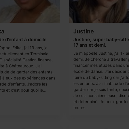
ka
Justine
e d’enfant à domicile
Justine, super baby-sitte
17 ans et demi.
appel Erika, j’ai 19 ans, je
Je m'appelle Justine, j'ai 17 a
 actuellement en Terminale
demi. Je cherche à travailler
 spécialité Gestion finance,
financer mes études dans un
ite à Châteauroux. J’ai
école de danse. J'ai décider 
bitude de garder des enfants,
faire du baby-sitting car j'ad
 déjà eux des expériences dans
les enfants. J'ai l'habitude d'
rde d’enfants. J’adore les
garder car je suis tante, cousi
ts et c’est pour quoi je...
Je suis consciencieuse, discr
et déterminé. Je peux garder
toutes...