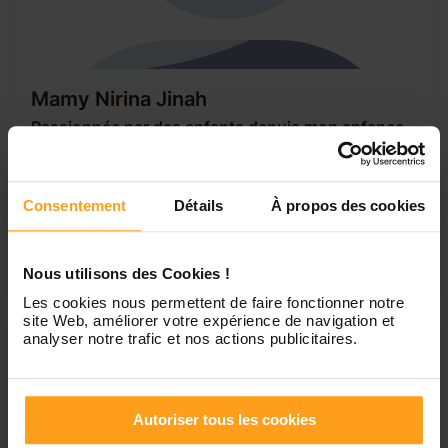
Mamy Nirina Jinah
Passionnée par des enfants depuis mon enfance
.J’adore les enfants ??.
Bonjour, Mon nom est Mamy Nirina Jinah. J’ai 32 ans et j’ai
une petite fille de 8ans. Je suis passionnée par les enfants
Consentement
Détails
À propos des cookies
depuis mon enfance, je me suis occupée des enfants
pendant des années. J’adore les enfants. Je suis sérieuse,
ponctuelle, et j’aime la propreté...
Nous utilisons des Cookies !
Les cookies nous permettent de faire fonctionner notre
site Web, améliorer votre expérience de navigation et
analyser notre trafic et nos actions publicitaires.
Autoriser tous les cookies