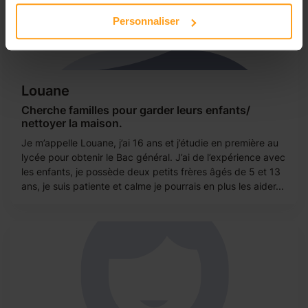
Personnaliser
Louane
Cherche familles pour garder leurs enfants/
nettoyer la maison.
Je m’appelle Louane, j’ai 16 ans et j’étudie en première au
lycée pour obtenir le Bac général. J’ai de l’expérience avec
les enfants, je possède deux petits frères âgés de 5 et 13
ans, je suis patiente et calme je pourrais en plus les aider...