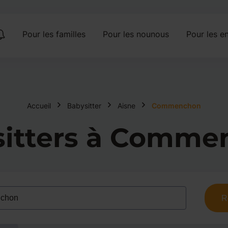
Pour les familles
Pour les nounous
Pour les en
Accueil
Babysitter
Aisne
Commenchon
sitters à Comme
R