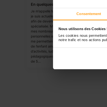
En quelques mots
Je m’appelle Marie. J’ai 18 ans et
Consentement
je suis actuellement en formation
afin de devenir éducatrice
spécialisée. Mon BAFA ainsi que
Nous utilisons des Cookies 
mes nombreuses expériences
Les cookies nous permettent 
personnelles et professionnelles
notre trafic et nos actions pub
me permettent une connaissance
de l’enfant ainsi qu’un catalogue
d’activités, ludiques et
pédagogiques bien rempli. Tata
de 5...