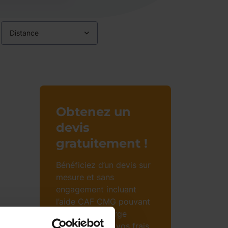
Distance
Obtenez un
devis
gratuitement !
Bénéficiez d’un devis sur
mesure et sans
engagement incluant
l’aide CAF CMG pouvant
prendre en charge
jusqu’à 85% de vos frais