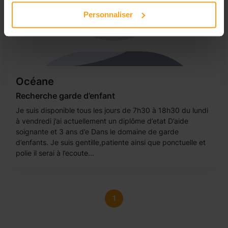
Personnaliser
Océane
Recherche garde d’enfant
Je suis disponible tous les jours de 7h30 à 18h30 du lundi
à vendredi j’ai actuellement un diplôme d’etat D’aide
soignante et 3 ans d’e Dans le domaine de garde
d’enfants. Je suis gentille,patiente ainsi que ponctuelle et
polie il serai à l’ecoute...
1