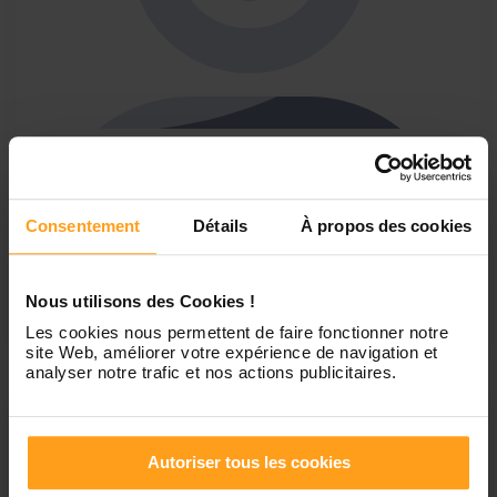
inès
postule pour baby-sitting
bonjour je m’appelle inès et j’ai 17 ans. j’adore les enfants,
Consentement
Détails
À propos des cookies
je suis une personne calme avec beaucoup de patience, je
pense être capable de m’adapter à n’importe quelle
situation. je suis lycéenne et je cherche à me faire un peu
Nous utilisons des Cookies !
d’argent en faisant...
Les cookies nous permettent de faire fonctionner notre
site Web, améliorer votre expérience de navigation et
analyser notre trafic et nos actions publicitaires.
Autoriser tous les cookies