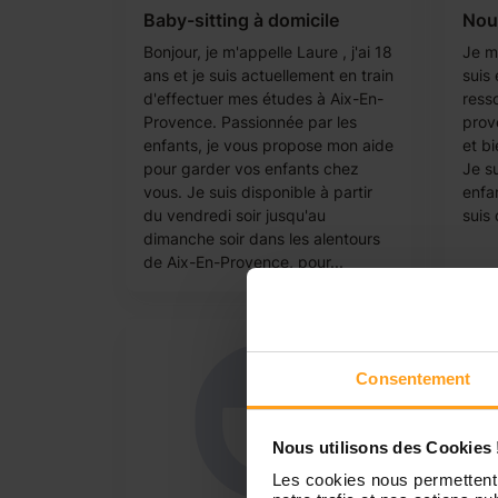
Baby-sitting à domicile
Noun
Bonjour, je m'appelle Laure , j'ai 18
Je m’
ans et je suis actuellement en train
suis
d'effectuer mes études à Aix-En-
ress
Provence. Passionnée par les
prove
enfants, je vous propose mon aide
et bi
pour garder vos enfants chez
Je s
vous. Je suis disponible à partir
enfa
du vendredi soir jusqu'au
suis 
dimanche soir dans les alentours
de Aix-En-Provence, pour...
Consentement
Nous utilisons des Cookies 
Les cookies nous permettent 