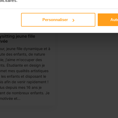
licitaires.
Personnaliser
Auto
ladys
sitting jeune fille
ivée
ur, jeune fille dynamique et à
oute des enfants, de nature
ale, j'aime m'occuper des
nts. Étudiante en design je
smet mes qualités artistiques
 les enfants et disposant le
is afin de venir rapidement !
lus depuis mes 16 ans je
ent de nombreux enfants. Je
motivée et...