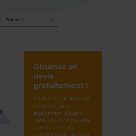
Distance
Obtenez un
devis
gratuitement !
Bénéficiez d’un devis sur
mesure et sans
engagement incluant
l’aide CAF CMG pouvant
prendre en charge
jusqu’à 85% de vos frais