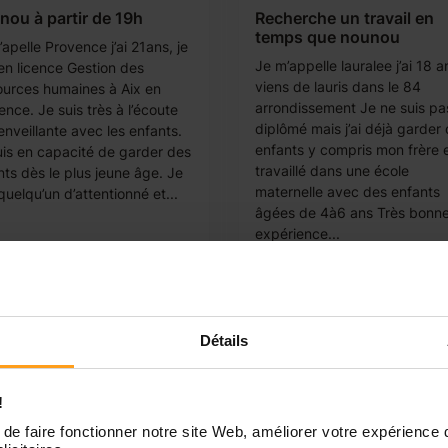
ou à partir de 19h
Recherche un travail en
temps que nounou
apelle Provence j’ai 21ans, je
Je m’appelle lauralee j’ai 18 a
 en licence Gestion des
viens de lauris dans le 84
ources humaines à Aix en
arrondissement Je ne suis pa
nce. Je suis très à l’écoute
diplômé mais j’ai déjà garder
enveillante avec les enfants.
enfants y compris mon frère et
uis en capacité de garder des
travaillé dans une école
nts dès le plus jeune âge. Je
maternelle avec des enfants
quelqu’un d’attentionné et...
âgées de 4à6 ans Très bonn
expérience...
Détails
!
de faire fonctionner notre site Web, améliorer votre expérience 