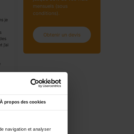
mensuels (sous
conditions).
ns je
s
Obtenir un devis
 des
 j’ai
e
À propos des cookies
de navigation et analyser