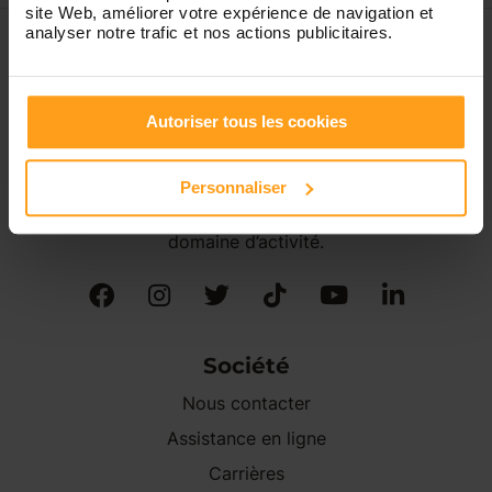
site Web, améliorer votre expérience de navigation et
analyser notre trafic et nos actions publicitaires.
Autoriser tous les cookies
Créée en 2009, Yoopala est une société Française de
services à la personne agréée par l'État et spécialisée
dans la garde d’enfant(s) à domicile.
Personnaliser
Yoopala fait partie des acteurs majeurs de son
domaine d’activité.
Société
Nous contacter
Assistance en ligne
Carrières