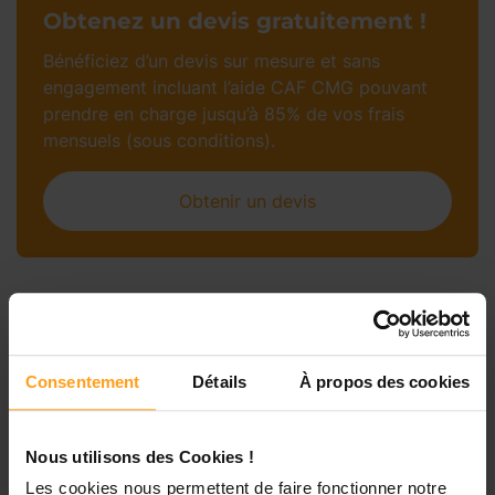
Obtenez un devis gratuitement !
Bénéficiez d’un devis sur mesure et sans
engagement incluant l’aide CAF CMG pouvant
prendre en charge jusqu’à 85% de vos frais
mensuels (sous conditions).
Obtenir un devis
Petites annonces de
babysitting à Le-Thor
Consentement
Détails
À propos des cookies
Nous utilisons des Cookies !
Les cookies nous permettent de faire fonctionner notre