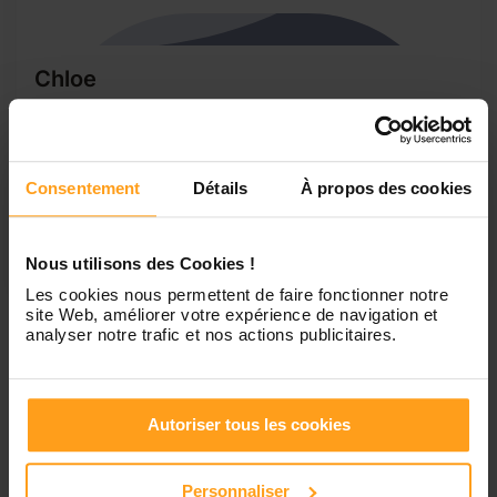
Chloe
Recherche pour du baby-sitting
Bonjours je m'appelle chloe je suis en 3eme et j'aimerais
faire du baby-sitting j'adore les enfant je suis passiante
Consentement
Détails
À propos des cookies
calme je suis mâture et je sais me débrouiller seul j'ai
l'avantage que ma mère soit assistante maternelle donc je
connais les base changer la couche donner à manger
coucher les...
Nous utilisons des Cookies !
Les cookies nous permettent de faire fonctionner notre
site Web, améliorer votre expérience de navigation et
analyser notre trafic et nos actions publicitaires.
1
Autoriser tous les cookies
Petites annonces de
Personnaliser